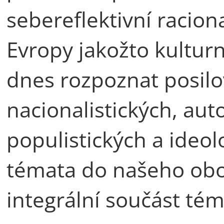
sebereflektivní racion
Evropy jakožto kulturní
dnes rozpoznat posil
nacionalistických, auto
populistických a ideol
témata do našeho obor
integrální součást té